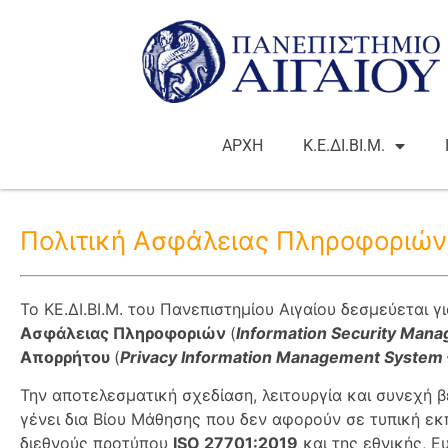
ΑΡΧΗ
Κ.Ε.ΔΙ.ΒΙ.Μ.
Πολιτική Ασφάλειας Πληροφοριών
To ΚΕ.ΔΙ.ΒΙ.Μ. του Πανεπιστημίου Αιγαίου δεσμεύεται 
Ασφάλειας Πληροφοριών
(
Information Security Man
Απορρήτου
(
Privacy Information Management System
Την αποτελεσματική σχεδίαση, λειτουργία και συνεχή
γένει δια Βίου Μάθησης που δεν αφορούν σε τυπική ε
διεθνούς προτύπου
ISO
27701:2019
και της εθνικής, Ε