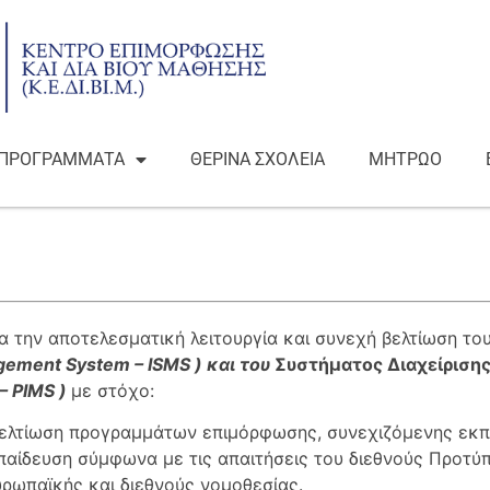
ΠΡΟΓΡΑΜΜΑΤΑ
ΘΕΡΙΝΑ ΣΧΟΛΕΙΑ
ΜΗΤΡΩΟ
για την αποτελεσματική λειτουργία και συνεχή βελτίωση το
agement System
– ISMS
) και του
Συστήματος Διαχείριση
– PIMS
)
με στόχο:
 βελτίωση προγραμμάτων επιμόρφωσης, συνεχιζόμενης εκπα
κπαίδευση σύμφωνα με τις απαιτήσεις του διεθνούς Προτ
υρωπαϊκής και διεθνούς νομοθεσίας.