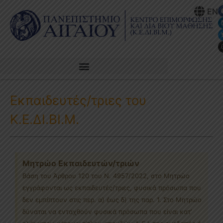
EN
Εκπαιδευτές/τριες του
Κ.Ε.ΔΙ.ΒΙ.Μ.
Μητρώο Εκπαιδευτών/τριών
Βάση του Άρθρου 120 του Ν. 4957/2022, στο Μητρώο
εγγράφονται ως εκπαιδευτές/τριες, φυσικά πρόσωπα που
δεν εμπίπτουν στις περ. α) έως δ) της παρ. 1. Στο Μητρώο
δύναται να ενταχθούν φυσικά πρόσωπα που είναι κατ’