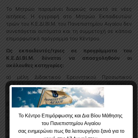
Το Μητρώο παραμένει διαρκώς ανοικτό σε νέες
αιτήσεις. Η εγγραφή στο Μητρώο Εκπαιδευτών/
τριών του Κ.Ε.ΔΙ.ΒΙ.Μ. του Πανεπιστημίου Αιγαίου δεν
συνεπάγεται αυτόματα και τη συμμετοχή σε κάποιο
επιμορφωτικό πρόγραμμα του Κέντρου.
Ως εκπαιδευτές/τριες σε προγράμματα του
Κ.Ε.ΔΙ.ΒΙ.Μ. δύναται να απασχοληθούν οι
ακόλουθες κατηγορίες:
α) μέλη Διδακτικού Ερευνητικού Προσωπικού
(Δ.Ε.Π.) των Ανώτατων Εκπαιδευτικών Ιδρυμάτων
(Α.Ε.Ι.) της ημεδαπής και αλλοδαπής,
β) ερευνητές α’, β’, γ’ και δ’ βαθμίδας των
ερευνητικών και τεχνολογικών φορέων του άρθρου
Το Κέντρο Επιμόρφωσης και Δια Βίου Μάθησης
13Α του ν. 4310/2014 (Α’ 258) της ημεδαπής,
του Πανεπιστημίου Αιγαίου
γ) μέλη Ειδικού Εκπαιδευτικού Προσωπικού (Ε.Ε.Π.),
σας ε
νημερώνει πως θα λειτουργήσει ξανά για το
Εργαστηριακού Διδακτικού Προσωπικού (Ε.ΔΙ.Π.) και