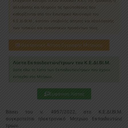
ελάχιστον κάτοχοι τίτλου σπουδών Α.Ε.Ι. της ημεδαπής ή
αλλοδαπής και πληρούν τις προϋποθέσεις που
καθορίζονται από τον Εσωτερικό Κανονισμό του
Κ.Ε.ΔΙ.ΒΙ.Μ., κατόπιν υποβολής αίτησης και αξιολόγησής
των τυπικών και ουσιαστικών προσόντων τους.
Ηλεκτρονική Αίτηση Εγγραφής Μητρώου
Λίστα Εκπαιδευτών/τριων του Κ.Ε.ΔΙ.ΒΙ.Μ.
Δείτε εδώ τη λίστα των Εκπαιδευτών/τριων που έχουν
ενταχθεί στο Μητρώο.
Εμφάνιση Λίστας
Βάσει του ν. 4957/2022, στο Κ.Ε.ΔΙ.ΒΙ.Μ.
συγκροτείται ηλεκτρονικό Μητρώο Εκπαιδευτών/
τριων.