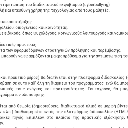
ντιμετώπιση του διαδικτυακού εκφοβισμού (cyberbullying).
λή και υπεύθυνη χρήση της τεχνολογίας από τους μαθητές.
κτυα υποστήριξης:
χολείου, οικογένειας και κοινότητας.
με ειδικούς, όπως ψυχολόγους, κοινωνικούς λειτουργούς και νομικο
δευτικές πρακτικές:
ητα των εφαρμοζόμενων στρατηγικών πρόληψης και παρέμβασης.
υ μπορούν να εφαρμόζονται μακροπρόθεσμα για την αντιμετώπιση το
και πρακτικό μέρος) θα διατίθεται στην πλατφόρμα διδασκαλίας (σ
σβαση σε αυτό καθ’ όλη τη διάρκεια του προγράμματος, ενώ θα μπο
ωπικές τους ανάγκες και προτεραιότητες. Ταυτόχρονα, θα μπο
αγράμματος υλοποίησης.
ται από θεωρία (δημοσιεύσεις, διαδικτυακό υλικό σε μορφή βίντε
κ.λπ.) διαθέσιμη είτε εντός της πλατφόρμας διδασκαλίας (HTML5
ικές πηγές. Επιπλέον, στο πλαίσιο της πρακτικής εξάσκησης,
ν.