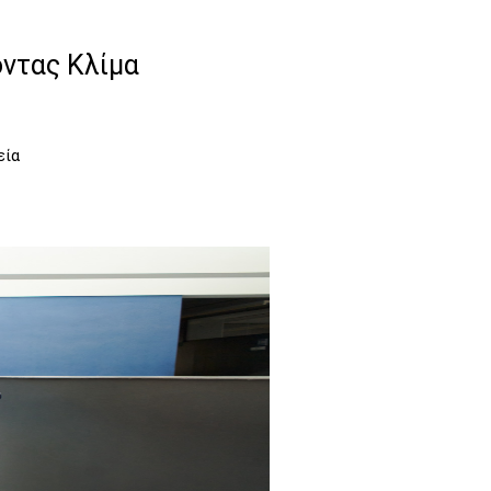
ντας Κλίμα
εία