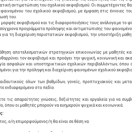
τική αντιμετώπιση του σχολικού εκφοβισμού. Οι συμμετέχοντες θα 
 φαινομένου του σχολικού εκφοβισμού, με έμφαση στις έννοιες το
ωσή του.
 μορφές εκφοβισμού και τις διαφοροποιήσεις τους ανάλογα με το φύ
ν σύγχρονα προγράμματα πρόληψης και αντιμετώπισης του φαινομένο
α για τη διαχείριση περιστατικών εκφοβισμού, την υποστήριξη μαθ
μάθηση αποτελεσματικών στρατηγικών επικοινωνίας με μαθητές και
θαρρύνει τον εκφοβισμό και προάγει την ψυχική, κοινωνική και α
γία ασφαλών και υποστηρικτικών σχολικών περιβαλλόντων, όπου ο
σμένοι για την πρόληψη και διαχείριση φαινομένων σχολικού εκφοβι
αιδευτικούς όλων των βαθμίδων, γονείς, προπτυχιακούς και μετ
τε ενδιαφερόμενο στο πεδίο.
τε τις απαραίτητες γνώσεις, δεξιότητες και εργαλεία για να συμβ
, όπου οι μαθητές μπορούν να ευημερούν ψυχικά και κοινωνικά.
ς:
ς, ο/η επιμορφούμενος/η θα είναι σε θέση να: