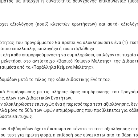
μματος θα υπάρχει η δυνατότητα ασύγχρονης επικοινωνίας (μέσω 
χει αξιολόγηση (κουίζ κλειστών ερωτήσεων) και αυτό- αξιολόγ
ότητας του προγράμματος θα πρέπει να ολοκληρώσετε ένα (1) τε
τύπου «πολλαπλής επιλογής» ή «σωστό/λάθος».
ι ο/η κάθε επιμορφούμενος/η να συμπληρώσει, επιλέγονται τυχαία 
 μελετήσει στο αντίστοιχο «Βασικό Κείμενο Μελέτης» της Διδακτ
αι μέσα από τα «Παράλληλα Κείμενα Μελέτης».
βδομάδων μετά το τέλος της κάθε Διδακτικής Ενότητας.
τικό Επιμόρφωσης με τις πλήρεις ώρες επιμόρφωσης του Προγράμμ
ης, όλων των Διδακτικών Ενοτήτων.
ν ολοκληρώσετε επιτυχώς ένα ή περισσότερα τεστ αξιολόγησης, δε
λά μόνο το 50% των ωρών επιμόρφωσης που προβλέπεται για κάθε 
ώσατε επιτυχώς.
ν 4 εβδομάδων έχετε δικαίωμα να κάνετε το τεστ αξιολόγησης στη
ου τεστ για πρώτη φορά, η επίδοσή σας είναι κάτω από τη βάση τ