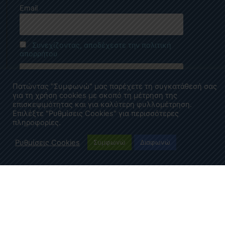
Email
Συνεχίζοντας, αποδέχεστε την πολιτική
απορρήτου
Πατώντας "Συμφωνώ" μας παρέχετε τη συγκατάθεσή σας
για τη χρήση cookies με σκοπό τη μέτρηση της
επισκεψιμότητας και για καλύτερη φυλλομέτρηση.
Επιλέξτε "Ρυθμίσεις Cookies" για περισσότερες
πληροφορίες.
Ρυθμίσεις Cookies
Συμφωνώ
Διαφωνώ